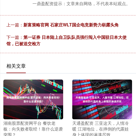
一鼎盈配资提示：文章来自网络，不代表本站观点。
上一篇：
新富策略官网 石家庄WLT国企电竞新势力崭露头角
下一篇：
第一证券 日本陆上自卫队队员强行闯入中国驻日本大使
馆，已被送交检方
相关文章
湖南股票配资网平台 餐饮老
天通盈配资 三亚这天，人情冷
板：向失败者取经！靠什么逆袭
暖 江湖地位，在摔倒的代露娃
突围？
身上体现的淋漓尽致