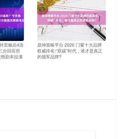
易特雷杨后4连
鼎坤策略平台 2026 门窗十大品牌
三分回应所
权威排名:“双碳”时代，谁才是真正
灰熊剧本拉满
的领军品牌?