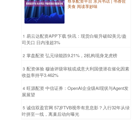
尊享配资平台 永兴书话 | 书香佐
美食 阅读享妙味
​易云达配资APP下载 快讯：现货白银升破82美元/盎
1
司关口 日内涨超3%
​掌盘配资 弘元绿能跌9.21%，2机构现身龙虎榜
2
​配资体验 穆迪评级审核或成意大利国债潜在催化因素
3
收益率持平3.462%
​旺源配资 中信证券：OpenAI企业级AI现状与Agent发
4
展展望
​诚信双盈官网 57岁TVB视帝有意息影？入行32年从绿
5
叶拼至一线，离巢后动向曝光